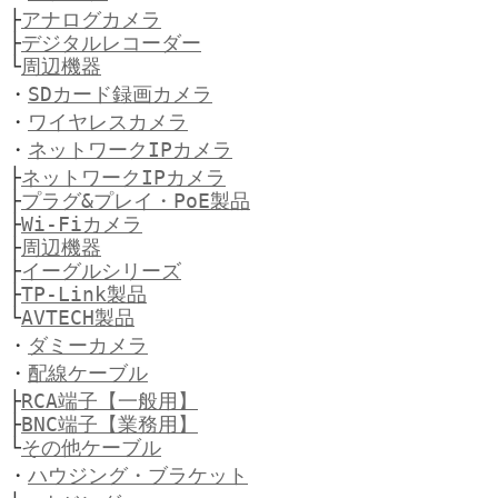
├
アナログカメラ
├
デジタルレコーダー
└
周辺機器
・
SDカード録画カメラ
・
ワイヤレスカメラ
・
ネットワークIPカメラ
├
ネットワークIPカメラ
├
プラグ&プレイ・PoE製品
├
Wi-Fiカメラ
├
周辺機器
├
イーグルシリーズ
├
TP-Link製品
└
AVTECH製品
・
ダミーカメラ
・
配線ケーブル
├
RCA端子【一般用】
├
BNC端子【業務用】
└
その他ケーブル
・
ハウジング・ブラケット