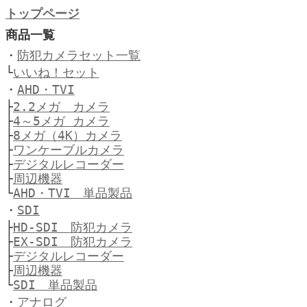
トップページ
商品一覧
・
防犯カメラセット一覧
└
いいね！セット
・
AHD・TVI
├
2.2メガ カメラ
├
4～5メガ カメラ
├
8メガ（4K）カメラ
├
ワンケーブルカメラ
├
デジタルレコーダー
├
周辺機器
└
AHD・TVI 単品製品
・
SDI
├
HD-SDI 防犯カメラ
├
EX-SDI 防犯カメラ
├
デジタルレコーダー
├
周辺機器
└
SDI 単品製品
・
アナログ