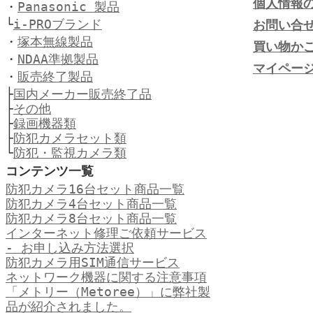
個人情報
・
Panasonic 製品
└
i-PROブランド
お問い合
・
塚本無線製品
買い物か
・
NDAA準拠製品
マイペー
・
販売終了製品
├
国内メーカー販売終了品
├
その他
├
録画機器類
├
防犯カメラセット類
└
防犯・監視カメラ類
コンテンツ一覧
防犯カメラ16台セット商品一覧
防犯カメラ4台セット商品一覧
防犯カメラ8台セット商品一覧
インターネット修理ご依頼サービス
- お申し込み方法選択
防犯カメラ用SIM通信サービス
ネットワーク機器に関する注意事項
「メトリー（Metoree）」に弊社製
品が紹介されました。