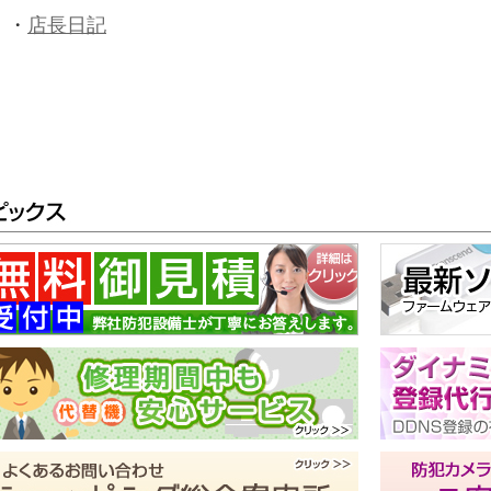
・
店長日記