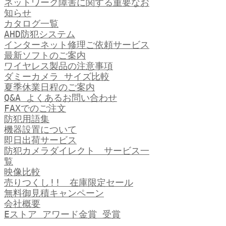
ネットワーク障害に関する重要なお
知らせ
カタログ一覧
AHD防犯システム
インターネット修理ご依頼サービス
最新ソフトのご案内
ワイヤレス製品の注意事項
ダミーカメラ サイズ比較
夏季休業日程のご案内
Q&A よくあるお問い合わせ
FAXでのご注文
防犯用語集
機器設置について
即日出荷サービス
防犯カメラダイレクト サービス一
覧
映像比較
売りつくし!! 在庫限定セール
無料御見積キャンペーン
会社概要
Eストア アワード金賞 受賞