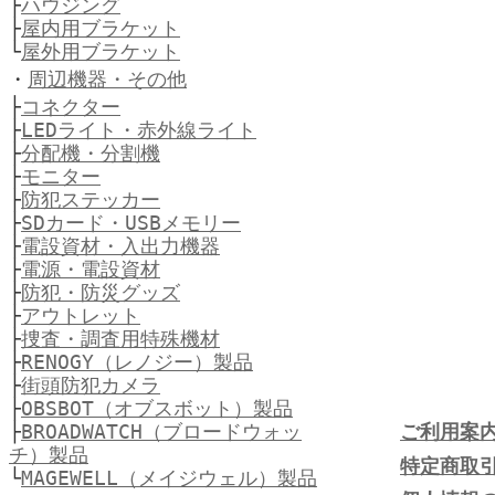
├
ハウジング
├
屋内用ブラケット
└
屋外用ブラケット
・
周辺機器・その他
├
コネクター
├
LEDライト・赤外線ライト
├
分配機・分割機
├
モニター
├
防犯ステッカー
├
SDカード・USBメモリー
├
電設資材・入出力機器
├
電源・電設資材
├
防犯・防災グッズ
├
アウトレット
├
捜査・調査用特殊機材
├
RENOGY（レノジー）製品
├
街頭防犯カメラ
├
OBSBOT（オブスボット）製品
├
BROADWATCH（ブロードウォッ
ご利用案
チ）製品
特定商取
└
MAGEWELL（メイジウェル）製品