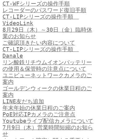
CT-WFシリーズの操作手順
レコーダーのパスワード復旧手順
CT-LIPシリーズの操作手順
VideoLink
8月29日（木）～30日（金）臨時休
業のお知らせ
ご確認頂きたい内容について
CT-LIPシリーズの操作手順
Danale
リン酸鉄リチウムイオンバッテリー
の使用＆保管時の注意点について
ユニビューネットワークカメラのご
案内
ゴールデンウィークの休業日程のご
案内
LINE友だち追加
年末年始の休業日程のご案内
PoE対応IPカメラのご注意点
Youtubeライブ配信カメラについて
7月9日（木）営業時間短縮のお知ら
せ