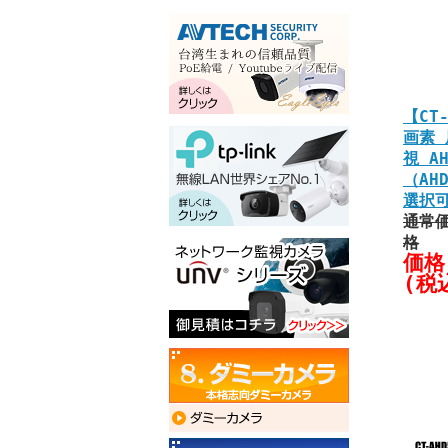
【CT-
画素 
視 A
（AHD
選択
通常価
格
価格
(税