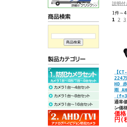
説明付
1件～
1
2
3
【CT-
224
HD 
雨 A
（f=
通常価
ン価
価格:
円(