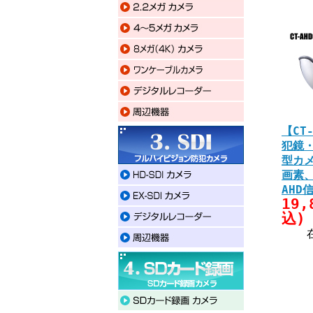
【CT
犯鏡
型カメ
画素
AHD
19,
込)