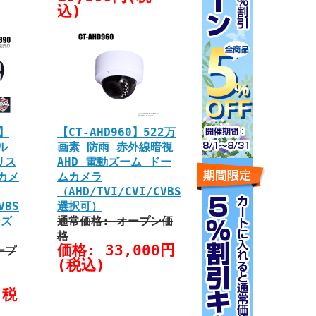
込)
0】
【CT-AHD960】522万
ル
画素 防雨 赤外線暗視
リス
AHD 電動ズーム ドー
カメ
ムカメラ
（AHD/TVI/CVI/CVBS
VBS
選択可）
ンズ
通常価格: オープン価
格
価格: 33,000円
ープ
(税込)
(税