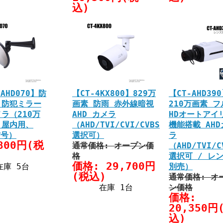
込)
-AHD070】防
【CT-4KX800】829万
【CT-AHD39
・防犯ミラー
画素 防雨 赤外線暗視
210万画素 フ
ラ（210万
AHD カメラ
HDオートアイ
、屋内用、
（AHD/TVI/CVI/CVBS
機能搭載 AHD
信号）
選択可）
ラ
800円(税
通常価格: オープン価
（AHD/TVI/C
格
選択可 / レ
価格: 29,700円
在庫 5台
別売）
(税込)
通常価格: オ
在庫 1台
ン価格
価格:
20,350円
込)