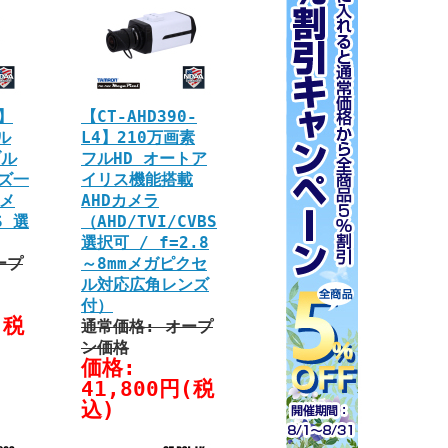
0】
【CT-AHD390-
ル
L4】210万画素
ブル
フルHD オートア
ズ一
イリス機能搭載
カメ
AHDカメラ
S 選
（AHD/TVI/CVBS
選択可 / f=2.8
ープ
～8mmメガピクセ
ル対応広角レンズ
付）
(税
通常価格: オープ
ン価格
価格:
41,800円(税
込)