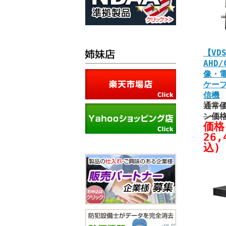
【VD
AHD
像・
ケー
信機
通常価
ン価
価格
26,
込)