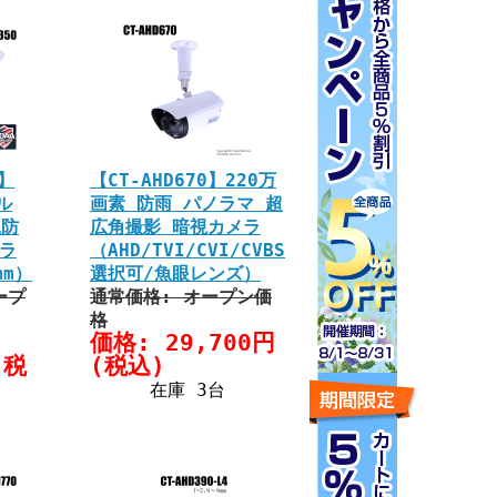
0】
【CT-AHD670】220万
ル
画素 防雨 パノラマ 超
視防
広角撮影 暗視カメラ
メラ
（AHD/TVI/CVI/CVBS
mm）
選択可/魚眼レンズ）
ープ
通常価格: オープン価
格
価格: 29,700円
(税
(税込)
在庫 3台