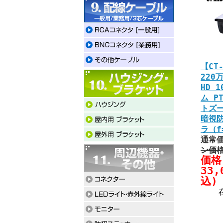
【CT-
220
HD 
ム P
トズ
暗視防
ラ（f
通常価
ン価
価格
33,
込)