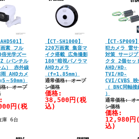
AHD501】
【CT-SH1000】
【CT-SP009
万画素 フル
220万画素 集音マ
犯カメラ 雷サ
10倍光学ズー
イク搭載 広角撮影
対策 サージプ
TZ（パンチル
180°暗視パノラマ
クタ 2個セッ
ーム） 赤外線
AHDカメラ
AHD/HD-
雨 AHDカメ
（f=1.85mm）
TVI/HD-
=5～50mm）
通常価格: オープ
CVI/CVBS 
格: オープ
ン価格
（ BNC同軸接
価格:
格
）
:
38,500円(税
通常価格: オ
000円(税
込)
ン価格
価格:
12,980円
在庫 6台
込)