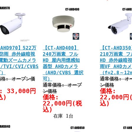
AHD970】522万
【CT-AHD400】
【CT-AHD35
防雨 赤外線暗視
240万画素 フル
210万画素 フ
 電動ズームカメラ
HD 屋内用煙感知
HD 赤外線暗
/TVI/CVI/CVBS
器型 AHDカメラ
雨VF AHDカ
可）
（AHD/CVBS 選択
（f=2.8～12
格: オープン価
可）
通常価格: オ
通常価格: オープ
ン価格
: 33,000円
価格:
ン価格
込)
価格:
22,000円
22,000円(税
込)
込)
在庫 1台