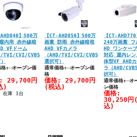
AHD840】500万
【CT-AHD850】500万
【CT-AHD77
屋内用 赤外線暗
画素 防雨 赤外線暗視
240万画素 フ
HD VFドーム
AHD VFカメラ
HD ワンケー
/TVI/CVI/CVBS
（AHD/TVI/CVI/CVBS
対応 屋内レン
可）
選択可）
体型VF AHD
格: オープン価
通常価格: オープン価
ラ（AHD/CVB
格
択可）
: 29,700円
価格: 29,700円
通常価格: オ
込)
(税込)
ン価格
価格:
在庫 1台
30,250円
込)