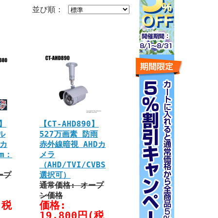
並び順：
0】
【CT-AHD890】
ル
527万画素 防雨
Dカ
赤外線暗視 AHDカ
mm：
メラ
（AHD/TVI/CVBS
ープ
選択可）
通常価格: オープ
ン価格
(税
価格:
19,800円(税