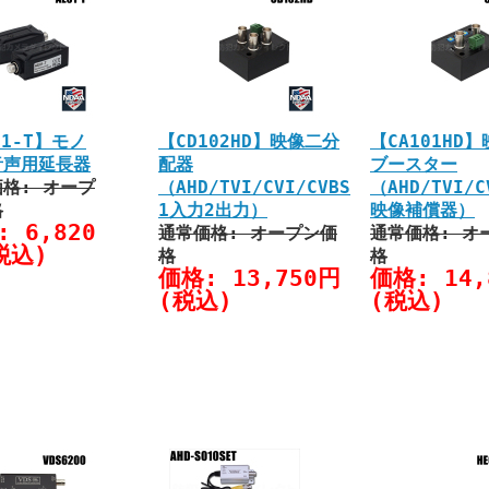
01-T】モノ
【CD102HD】映像二分
【CA101HD
音声用延長器
配器
ブースター
格: オープ
（AHD/TVI/CVI/CVBS
（AHD/TVI/C
格
1入力2出力）
映像補償器）
 6,820
通常価格: オープン価
通常価格: オ
税込)
格
格
価格: 13,750円
価格: 14,
(税込)
(税込)