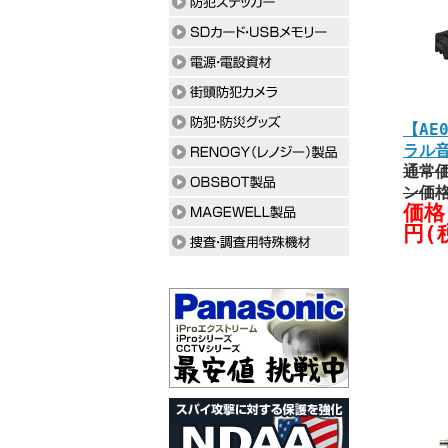
【AE
ラル
通常価
ン価
価格:
円(