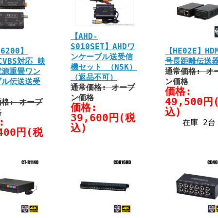
【AHD-
S010SET】AHDワ
S6200】
【HE02E】HD
ンケーブル送受信
/CVBS対応 映
号長距離伝送
機セット （NSK）
電源重畳ワン
通常価格: オ
（返品不可）
ブル伝送送受
ン価格
通常価格: オープ
価格:
ン価格
49,500円
格: オープ
価格:
込)
格
39,600円(税
:
在庫 2台
込)
400円(税