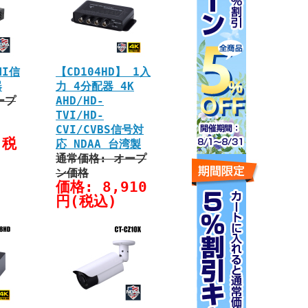
MI信
【CD104HD】 1入
器
力 4分配器 4K
ープ
AHD/HD-
TVI/HD-
CVI/CVBS信号対
(税
応 NDAA 台湾製
通常価格: オープ
ン価格
価格: 8,910
円(税込)