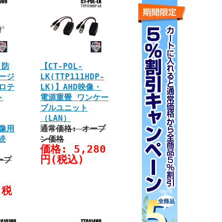
】防
【CT-POL-
ージ
LK(TTP111HDP-
ロテ
LK)】AHD映像・
ト
電源重畳 ワンケー
ブルユニット
（LAN）
映像用
通常価格: オープ
続
ン価格
価格: 5,280
円(税込)
ープ
(税