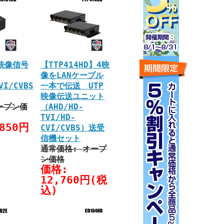
】映像信号
【TTP414HD】4映
像をLANケーブル
VI/CVBS
一本で伝送 UTP
映像伝送ユニット
ープン価
（AHD/HD-
TVI/HD-
850円
CVI/CVBS）送受
信機セット
通常価格: オープ
ン価格
価格:
12,760円(税
込)