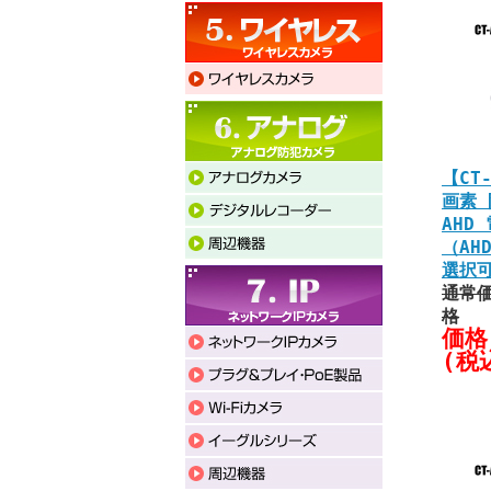
【CT-
画素 
AHD
（AHD
選択
通常価
格
価格
(税