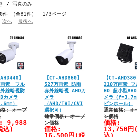
き
/ 写真のみ
40件 （全81件） 1/3ページ
次へ
最後へ
AHD440】
【CT-AHD860】
【CT-AHD38
万画素 フル
527万画素 防雨
210万画素 フ
赤外線暗視防
赤外線暗視 AHDカ
HD 超小型AH
HDカメラ
メラ
メラ（f=3.7
3.6mm）
（AHD/TVI/CVI
ピンホール）
格: オープ
選択可）
通常価格: オ
格
通常価格: オープ
ン価格
 9,988
価格:
ン価格
税込)
価格:
13,750円
16,500円(税
込)