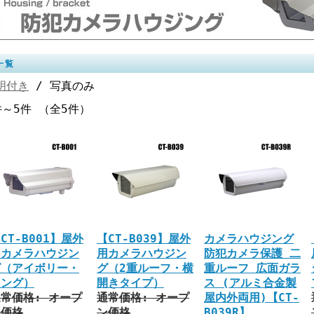
一覧
明付き
/ 写真のみ
件～5件 （全5件）
CT-B001】屋外
【CT-B039】屋外
カメラハウジング
用カメラハウジン
用カメラハウジン
防犯カメラ保護 二
グ（アイボリー・
グ（2重ルーフ・横
重ルーフ 広面ガラ
ロング）
開きタイプ）
ス (アルミ合金製
常価格: オープ
通常価格: オープ
屋内外両用)【CT-
ン価格
ン価格
B039R】