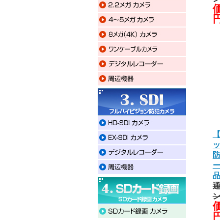
価
【
通
価