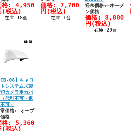
格: 4,950
価格: 7,700
通常価格: オープ
円(税込)
円(税込)
ン価格
価格: 8,800
在庫 18個
在庫 1台
円(税込)
在庫 20台
CB-08】キャロ
ットシステムズ製
防犯カメラ用カバ
ー（代引不可・返
品不可）
常価格: オープ
ン価格
格: 5,360
円(税込)