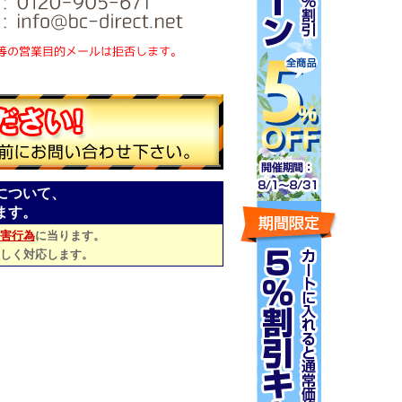
について、
ます。
害行為
に当ります。
しく対応します。