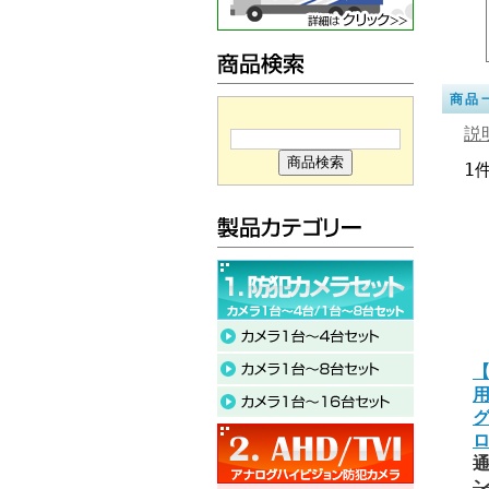
商品
説
1
【
通