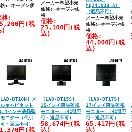
メーカー希望小売
格: オープン価
MQ241XDB-A）
価格: オープン価
格
（返品不可）
格
価格:
メーカー希望小売
価格:
5,200円(税
価格: オープン価
23,100円(税
込)
格
込)
価格:
44,000円(税
込)
LAD-DT10N】メ
【LAD-DT15S】
【LAD-DT17S】
タルキャビネット
15インチ液晶監視
17インチ液晶監視
0.4インチ液晶監
モニター （代引不
モニター （代引不
視モニター（代引
可・返品不可）
可・返品不可）
58,674円(税
65,417円(税
不可・返品不可）
1,370円(税
込)
込)