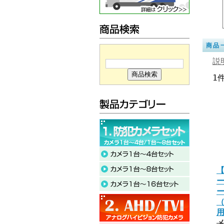
商品
説
1
【
ー
（