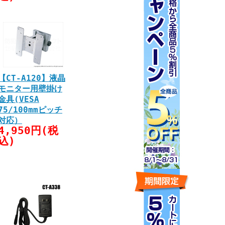
【CT-A120】液晶
モニター用壁掛け
金具(VESA
75/100mmピッチ
対応）
4,950円(税
込)