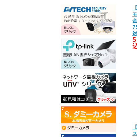
【
金
7
5
【
ス