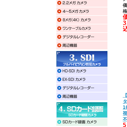
価
3
【
1
5