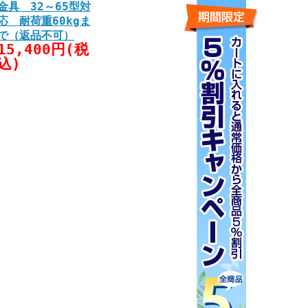
金具 32～65型対
応 耐荷重60kgま
で（返品不可）
15,400円(税
込)