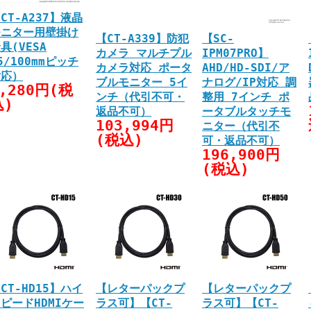
CT-A237】液晶
モニター用壁掛け
【CT-A339】防犯
【SC-
具(VESA
カメラ マルチプル
IPM07PRO】
5/100mmピッチ
カメラ対応 ポータ
AHD/HD-SDI/ア
対応）
ブルモニター 5イ
ナログ/IP対応 調
,280円(税
ンチ（代引不可・
整用 7インチ ポ
込)
返品不可）
ータブルタッチモ
103,994円
ニター（代引不
(税込)
可・返品不可）
196,900円
(税込)
CT-HD15】ハイ
【レターパックプ
【レターパックプ
ピードHDMIケー
ラス可】【CT-
ラス可】【CT-