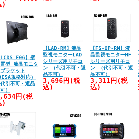
込)
【LAD-RM】液晶
【FS-OP-RM】液
監視モニターLAD
晶監視モニターMF
LCDS-F06】壁
シリーズ用リモコ
シリーズ用リモコ
設置型 液晶モニタ
ン （代引不可・返
ン （代引不可・返
ーブラケット
品不可）
品不可）
VESA規格対応）
3,696円(税
3,311円(税
（代引不可・返品
込)
込)
不可）
,634円(税
込)