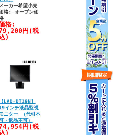
メーカー希望小売
価格: オープン価
格
価格:
79,200円(税
込)
【LAD-DT19N】
19インチ液晶監視
モニター （代引不
可・返品不可）
74,954円(税
込)