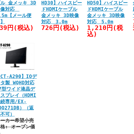
ル 金メッキ 3D
HD30】ハイスピー
HD50】ハイスピー
映像対応
ドHDMIケーブル
ドHDMIケーブル
.5m【メール便
金メッキ 3D映像
金メッキ 3D映像
可】
対応 3.0m
対応 5.0m
539円(税込)
726円(税込)
1,210円(税
込)
CT-A290】IOデ
タ製 WQHD対応
7型ワイド液晶デ
スプレイ（HDMI
続専用/EX-
DQ271DB）（返
品不可）
メーカー希望小売
格: オープン価
格