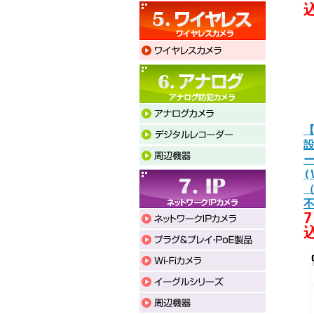
【
(
7