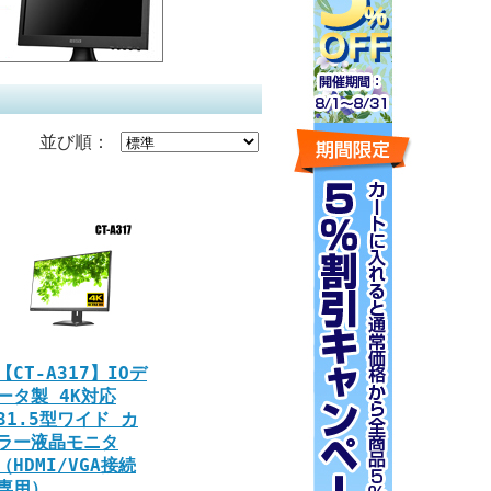
並び順：
【CT-A317】IOデ
ータ製 4K対応
31.5型ワイド カ
ラー液晶モニタ
（HDMI/VGA接続
専用）