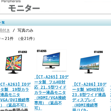
一覧
明付き
/ 写真のみ
件～21件 （全21件）
【CT-A265】IOデ
ータ製 フルHD対
CT-A263】IOデ
【CT-A286】IOデ
応 21.5型ワイド
タ製 19型カラ
ータ製 WQHD対応
カラー液晶モニタ
ー液晶モニタ
23.8型ワイド液晶
（HDMI/VGA接続
VGA/DVI接続専
ディスプレイ
専用）（返品不
用）（返品不可）
（HDMI接続専
可）
メーカー希望小売
用/LCD-