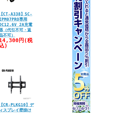
【CT-A338】SC-
IPM07PRO専用
DC12.6V 2A充電
器（代引不可・返
品不可）
14,300円(税
込)
【CR-PLKG10】デ
ィスプレイ壁掛け