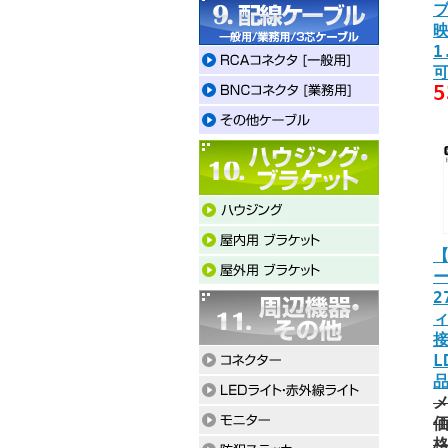
ブ
1
【
ー
2
ィ
接
L
価