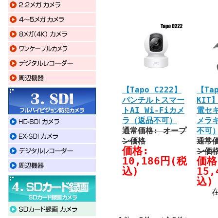
【Tapo C222】
【Tap
パンチルトスマー
KIT
トAI Wi-Fiカメ
電セ
ラ（返品不可）
メラ
通常価格: オープ
不可
ン価格
通常価
価格:
ン価
10,186円(税
価格
込)
15
込)
在