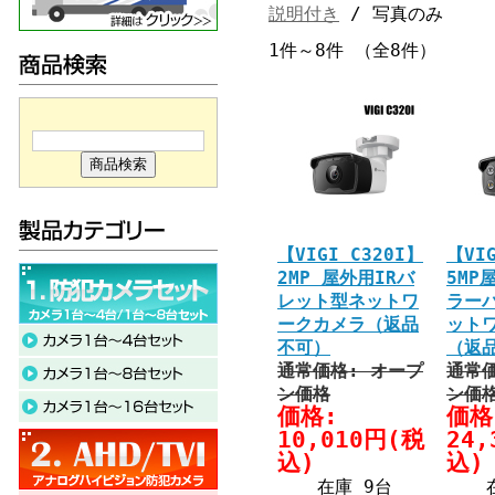
説明付き
/ 写真のみ
1件～8件 （全8件）
【VIGI C320I】
【VI
2MP 屋外用IRバ
5MP
レット型ネットワ
ラー
ークカメラ（返品
ット
不可）
（返
通常価格: オープ
通常価
ン価格
ン価
価格:
価格
10,010円(税
24
込)
込)
在庫 9台