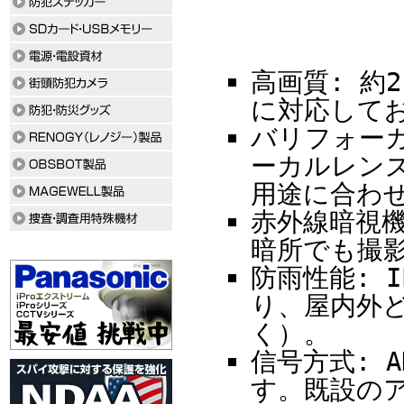
高画質: 約2
に対応して
バリフォーカ
ーカルレン
用途に合わ
赤外線暗視機
暗所でも撮
防雨性能: 
り、屋内外
く）。
信号方式: A
す。既設の