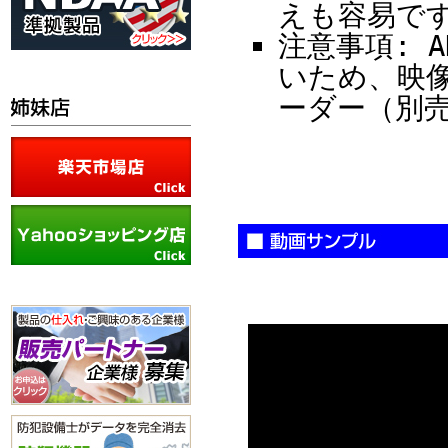
えも容易で
注意事項: 
いため、映像
ーダー（別