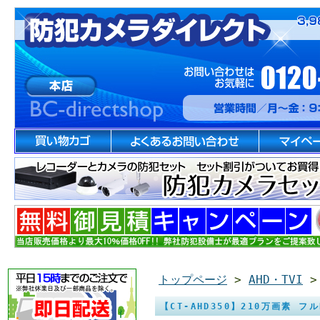
トップページ
>
AHD・TVI
【CT-AHD350】210万画素 フ