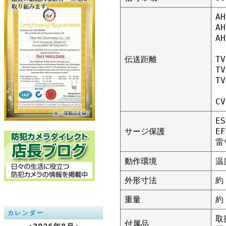
A
A
A
伝送距離
T
T
T
C
E
サージ保護
E
雷
動作環境
温
外形寸法
約
重量
約
カレンダー
取
付属品