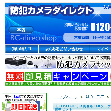
トップページ
>
AHD・TVI
【TTP414HD】4映像をLANケー
信機セット