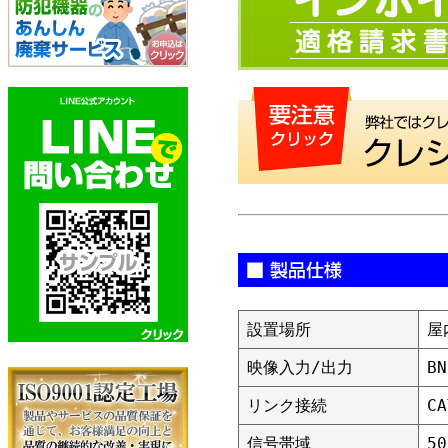
設置場所
屋
映像入力/出力
BN
リンク接続
C
信号帯域
5