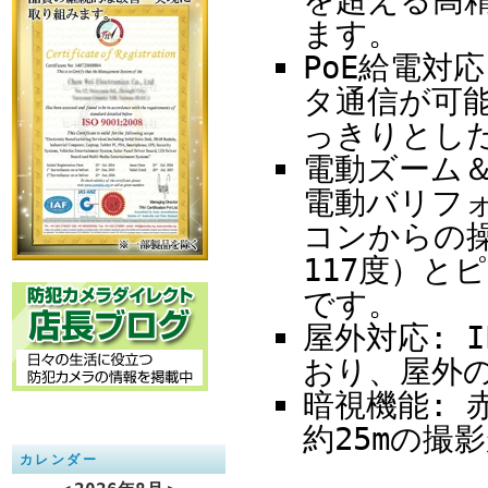
を超える高
ます。
PoE給電対
タ通信が可
っきりとし
電動ズーム＆
電動バリフ
コンからの操
117度）と
です。
屋外対応: 
おり、屋外
暗視機能: 
約25mの撮
カレンダー