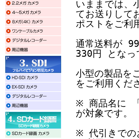
いままでは、
てお送りして
ポストをご利
通常送料が 9
330円 とな
小型の製品を
をご利用くだ
※ 商品名に 
が対象です。
※ 代引きで