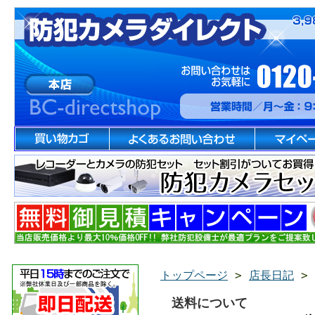
トップページ
>
店長日記
>
送料について