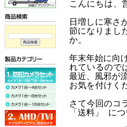
こんにちは、
日増しに寒さ
節になりまし
か。
年末年始に向
れているので
最近、風邪が
お気を付けく
さて今回のコ
「送料」 に