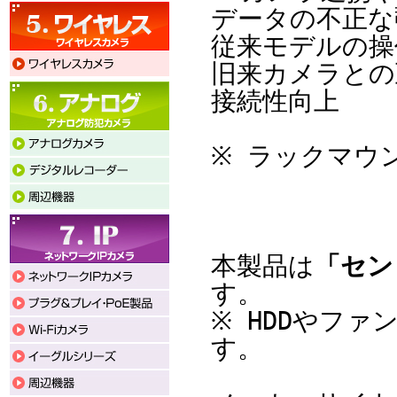
データの不正な
従来モデルの操
旧来カメラとの互
接続性向上
※ ラックマウ
本製品は
「セン
す。
※ HDDやフ
す。