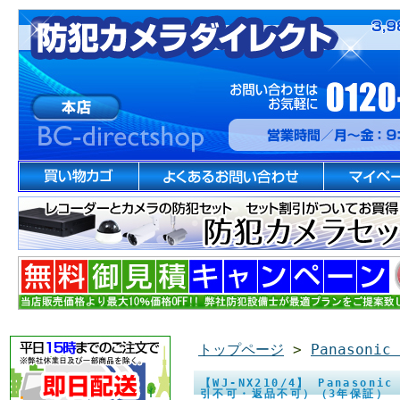
トップページ
>
Panasonic
【WJ-NX210/4】 Panaso
引不可・返品不可）（3年保証）