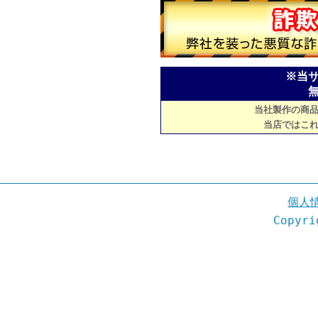
※当
当社製作の商
当店ではこ
個人
Copyri