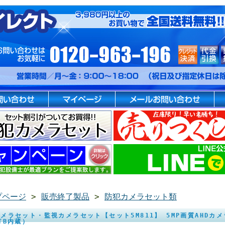
プページ
>
販売終了製品
>
防犯カメラセット類
メラセット・監視カメラセット【セット5M811】 5MP画質AHDカ
TB内蔵）