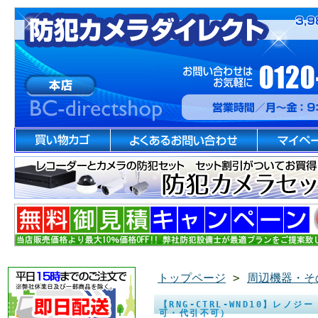
トップページ
>
周辺機器・そ
【RNG-CTRL-WND10】レノジ
可・代引不可）