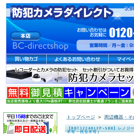
トップページ
>
周辺機器・そ
【RBT12240LFP-SBH】レノ
不可・代引不可）