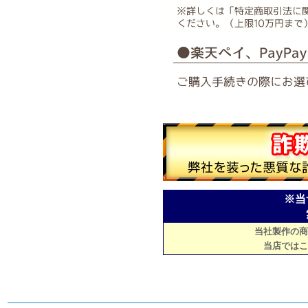
※当
当社製作の商
当店ではこ