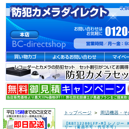
トップページ
>
周辺機器・そ
【RBT12200LFP-M】レノジー
リー（返品不可・代引不可）