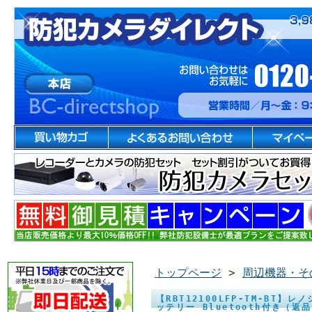
トップページ
>
周辺機器・そ
【RBT12100LFP-TM-BT】
ッテリー Bluetooth付き（