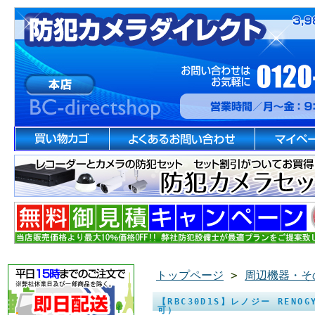
トップページ
>
周辺機器・そ
【RBC30D1S】レノジー RENO
可）