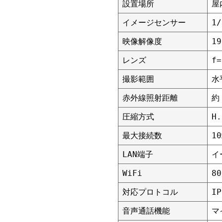
設置場所
屋
イメージセンサー
1
映像解像度
19
レンズ
f=
撮影範囲
水
赤外線照射距離
約
圧縮方式
H.
最大接続数
1
LAN端子
イ
WiFi
8
対応プロトコル
I
音声通話機能
マ