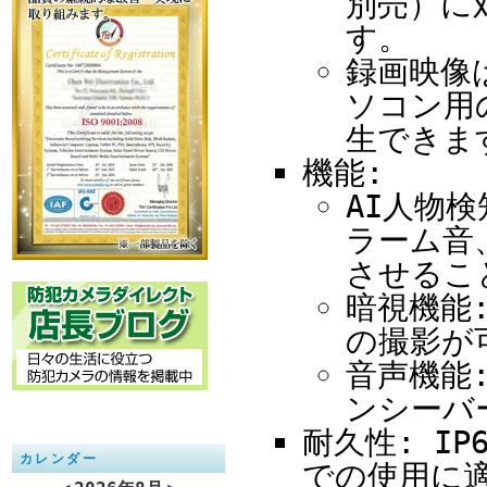
別売）に
す。
録画映像
ソコン用の
生できま
機能:
AI人物
ラーム音
させるこ
暗視機能:
の撮影が
音声機能
ンシーバ
耐久性: I
カレンダー
での使用に