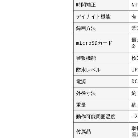
時間補正
N
デイナイト機能
有
録画方法
常
最
microSDカード
※
警報機能
検
防水レベル
IP
電源
D
外径寸法
約
重量
約
動作可能周囲温度
-
取
付属品
電