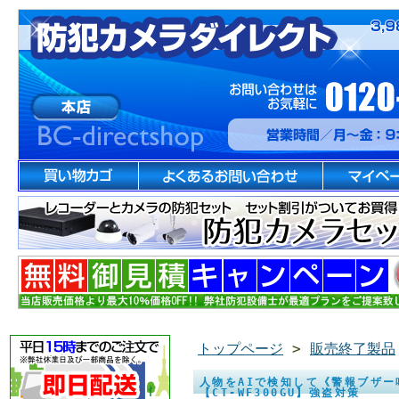
トップページ
>
販売終了製品
人物をAIで検知して《警報ブザー鳴
【CT-WF300GU】強盗対策