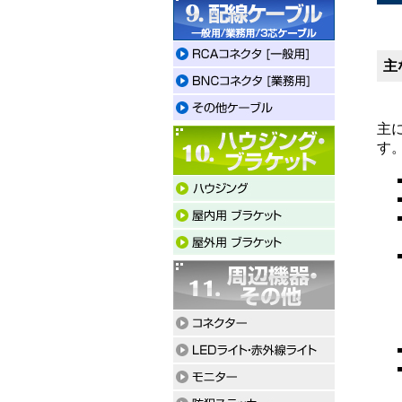
主
主
す