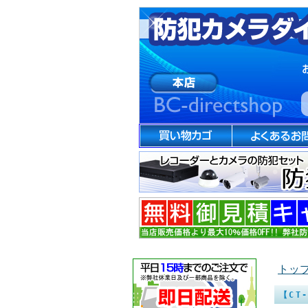
トッ
【CT