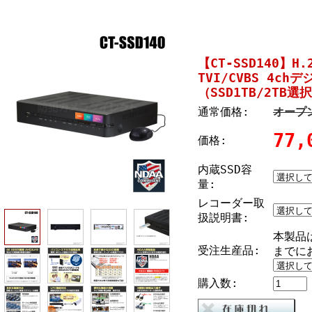
【CT-SSD140】H.
TVI/CVBS 4c
（SSD1TB/2TB選
通常価格:
オープ
77
価格:
内蔵SSD容
量:
レコーダー取
扱説明書:
本製品
受注生産品:
までに
購入数: