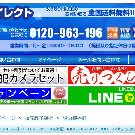
プページ
>
販売終了製品
>
録画機器類
-SSD140】H.265 8MP 4K対応 AHD/HD-TVI/CVBS 4chデ