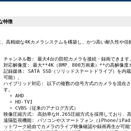
な特徴
に、高精細な4Kカメラシステムを構築し、かつ高い耐久性や信
。
チャンネル数: 最大4台の防犯カメラを接続・録画できます
対応解像度: 最大**4K（8MP、800万画素）**の高解
記録媒体: SATA SSD（ソリッドステートドライブ）を内蔵
可能）。
ハイブリッド対応: 以下の複数の信号方式のカメラを混在
す。
AHD
HD-TVI
CVBS（従来のアナログ方式）
映像圧縮方式: 高効率なH.265圧縮方式を採用しており
遠隔監視機能: パソコンやスマートフォン（iPhone/iP
ットワーク経由でカメラのライブ映像確認や録画再生が可能