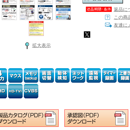
返品に
この商
友達に
拡大表示