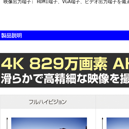
映像出力端子: HDMI端子、VGA端子、ビデオ出力端子を備