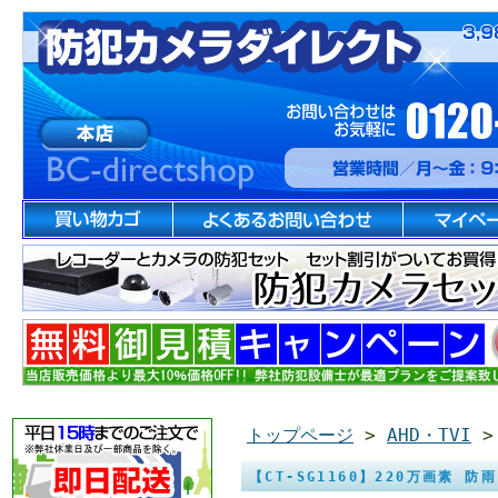
トップページ
>
AHD・TVI
【CT-SG1160】220万画素 防