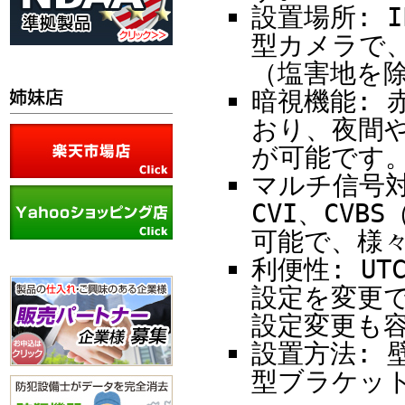
設置場所: 
型カメラで
（塩害地を
暗視機能: 
おり、夜間や
が可能です
マルチ信号対応
CVI、CV
可能で、様
利便性: U
設定を変更
設定変更も
設置方法: 
型ブラケッ