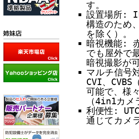
す。
設置場所: 
構造のため
を除く）。
暗視機能: 
でも屋外で最
暗視撮影が
マルチ信号対応
CVI、CV
可能で、様
（4in1カ
利便性: U
通じてカメ