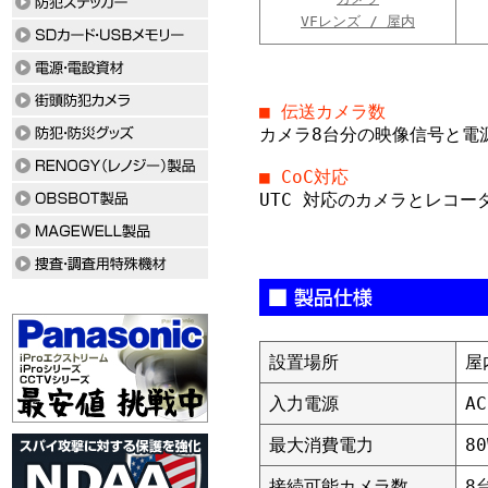
VFレンズ / 屋内
■ 伝送カメラ数
カメラ8台分の映像信号と電
■ CoC対応
UTC 対応のカメラとレコー
設置場所
屋
入力電源
A
最大消費電力
80
接続可能カメラ数
8