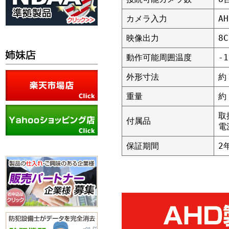
カメラ入力
AH
映像出力
8
動作可能周囲温度
-
外形寸法
約
重量
約
取
付属品
電
保証期間
2