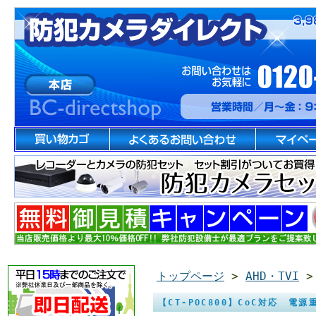
トップページ
>
AHD・TVI
【CT-POC800】CoC対応 電