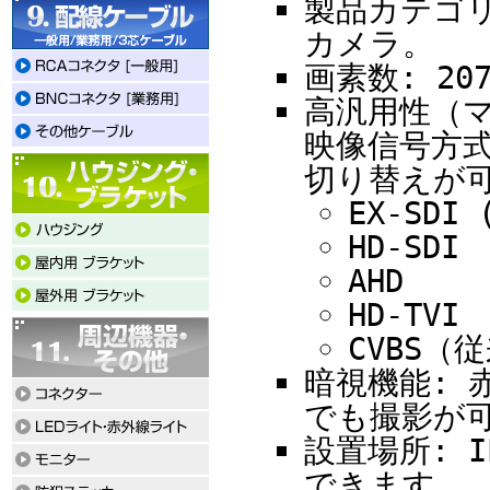
製品カテゴリ
カメラ。
画素数: 2
高汎用性（マ
映像信号方
切り替えが
EX-SDI 
HD-SDI
AHD
HD-TVI
CVBS
暗視機能: 
でも撮影が
設置場所: 
できます。