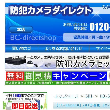
トップページ
>
SDI
>
HD-
【CT-HD2600】207万画素 EX