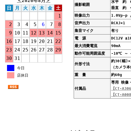
＜
2026年8月
＞
水平 約 
撮影範囲
日
月
火
水
木
金
土
垂直 約 
1
映像出力
1.0Vp-p
音声出力
RCAJ×1
2
3
4
5
6
7
8
集音マイク
有り
9
10
11
12
13
14
15
電 源
DC12V ±1
16
17
18
19
20
21
22
最大消費電流
90mA
23
24
25
26
27
28
29
動作可能周囲温度
-10℃ ～ 
30
31
約30(幅)×
外形寸法
（カメラ本
今日
重 量
約60g
店休日
専用 映像
付属品
【CT-A3
【CT-A0