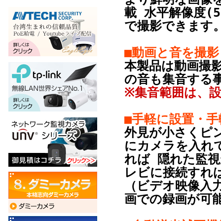
載 水平解像度(
で撮影できます
■動画と音を撮影
本製品は動画撮影
の音も集音する
※集音範囲は、
■手軽に設置・手
外見が小さくピ
にカメラを入れて
れば 隠れた監
レビに接続すれ
（ビデオ映像入
画での録画が可