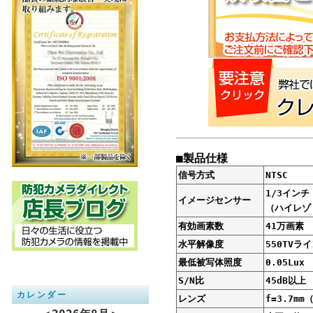
■製品仕様
信号方式
NTSC
1/3インチ 
イメージセンサー
（ハイレゾ
有効画素数
41万画素
水平解像度
550TVラ
最低被写体照度
0.05Lux
S/N比
45dB以上
カレンダー
レンズ
f=3.7m