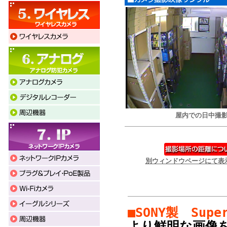
屋内での日中撮
別ウィンドウページにて表
■SONY製 Sup
より鮮明な画像を