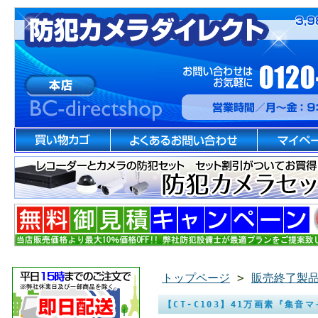
トップページ
>
販売終了製
【CT-C103】41万画素『集音