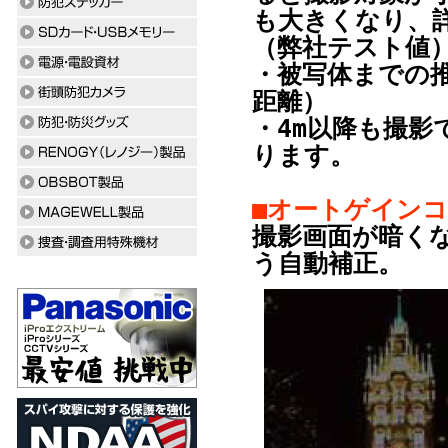
も大きくなり、
（弊社テスト値
・被写体までの推
距離）
・4m以降も撮
ります。
■オートゲインコ
撮影画面が暗く
う自動補正。