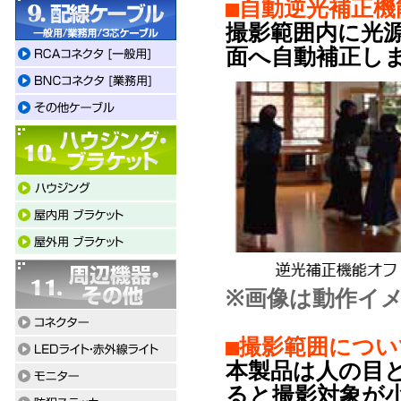
■自動逆光補正機能
撮影範囲内に光
面へ自動補正し
※画像は動作イ
■撮影範囲につい
本製品は人の目
ると撮影対象が