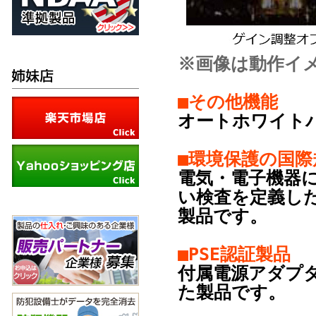
※画像は動作イ
■その他機能
オートホワイト
■環境保護の国際
電気・電子機器
い検査を定義した
製品です。
■PSE認証製品
付属電源アダプタ
た製品です。