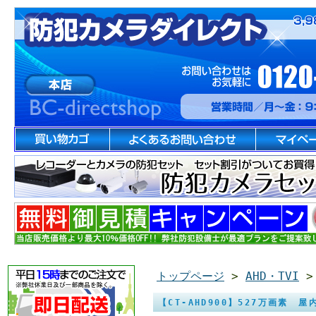
トップページ
>
AHD・TVI
【CT-AHD900】527万画素 屋