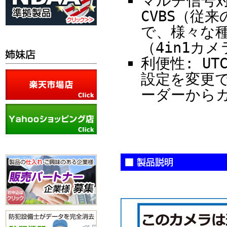
マルチ信号対応
CVBS（従
で、様々な
（4in1カ
利便性: U
設定を変更
ーダーから