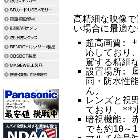
高精細な映像で
い場合に最適な
超高画質: *
応しており、
駕する精細
設置場所: 
雨・防水性
ん。
レンズと視野
ており、**
暗視機能: 
でも約10～