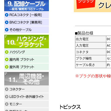
■製品仕様
出力電圧
D
入力電圧
AC
コネクタ
D
プラグ極性
セ
ケーブル長さ
約
※プラグの形状や極