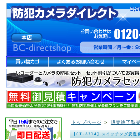
トップページ
>
販売終了製
【CT-A314】スイッチング安定化