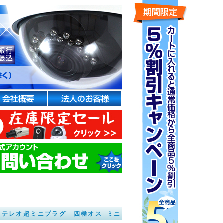
mm ステレオ超ミニプラグ 四極オス ミニ