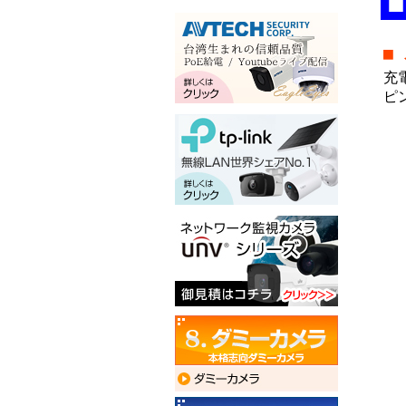
■
充
ピ