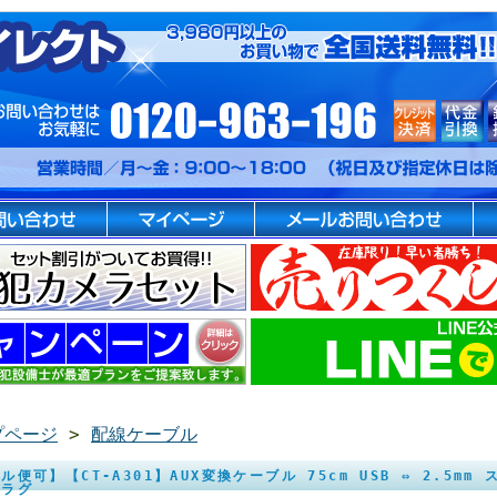
プページ
>
配線ケーブル
ル便可】【CT-A301】AUX変換ケーブル 75cm USB ⇔ 2.5
プラグ