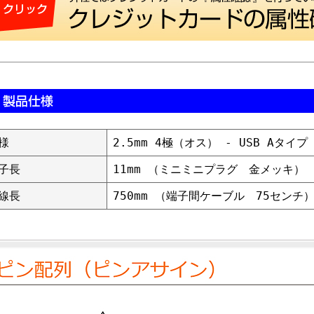
様
2.5mm 4極（オス） - USB Aタイ
子長
11mm （ミニミニプラグ 金メッキ）
線長
750mm （端子間ケーブル 75センチ