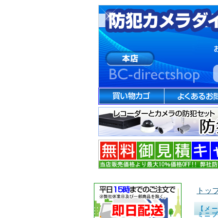
トッ
【メー
ミニ