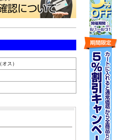
プ（オス）
）