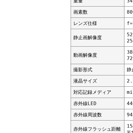
重量
34
画素数
8
レンズ仕様
f
5
静止画解像度
25
3
動画解像度
7
撮影形式
静
液晶サイズ
2
対応記録メディア
m
赤外線LED
4
赤外線周波数
94
15
赤外線フラッシュ距離
※