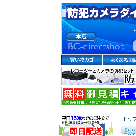
トッ
【AD
ーム