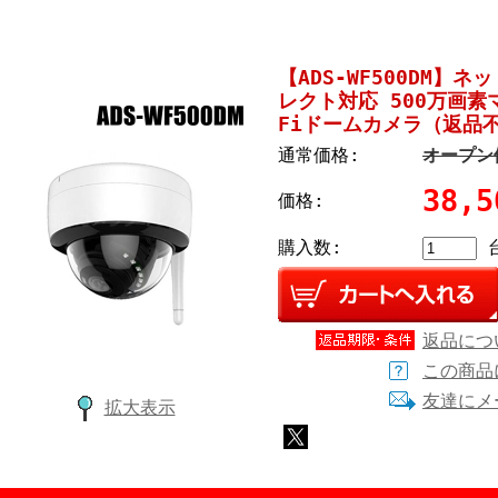
【ADS-WF500DM】ネ
レクト対応 500万画素
Fiドームカメラ（返品
通常価格:
オープン
38,
価格:
購入数:
返品につ
この商品
友達にメ
拡大表示