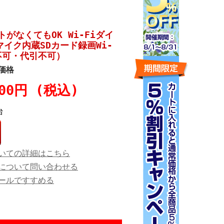
ットがなくてもOK Wi-Fiダイ
マイク内蔵SDカード録画Wi-
不可・代引不可）
価格
500円 (税込)
台
いての詳細はこちら
について問い合わせる
ールですすめる