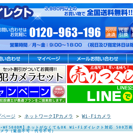
プページ
>
ネットワークIPカメラ
>
Wi-Fiカメラ
S-WF500DM】ネットがなくてもOK Wi-Fiダイレクト対応 500万
カメラ（返品不可・代引不可）