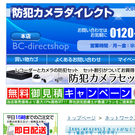
トップページ
>
ネットワーク
【ADS-WF420SL】ネットがな
ラ（返品不可・代引不可）