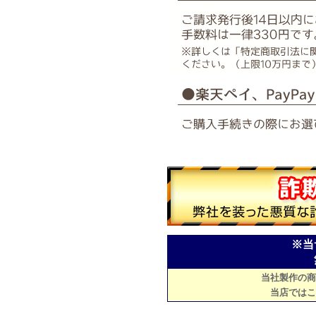
※当
当社製作の商
当店ではこ